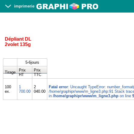
imprimerie
Dépliant DL
2volet 135g
5-6jours
Prix
Prix
Tirage
HT
TTC
100
1
2
Fatal error
: Uncaught TypeError: number_format():
ex.
700.00
040.00
/home/graphipr/www/m_ligne3.php:91 Stack trace: #
in
/home/graphipr/www/m_ligne3.php
on line